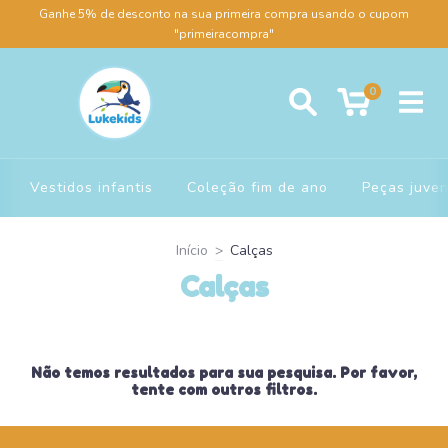
Ganhe 5% de desconto na sua primeira compra usando o cupom
"primeiracompra"
0
Vestidos infantis
Coleção fim de ano
Peças juven
Início
>
Calças
Calças
Não temos resultados para sua pesquisa. Por favor,
tente com outros filtros.