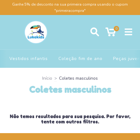
Ganhe 5% de desconto na sua primeira compra usando o cupom
"primeiracompra"
0
Vestidos infantis
Coleção fim de ano
Peças juven
Início
>
Coletes masculinos
Coletes masculinos
Não temos resultados para sua pesquisa. Por favor,
tente com outros filtros.