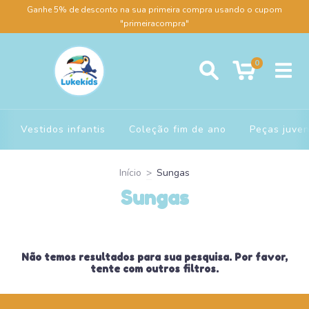
Ganhe 5% de desconto na sua primeira compra usando o cupom
"primeiracompra"
0
Vestidos infantis
Coleção fim de ano
Peças juven
Início
>
Sungas
Sungas
Não temos resultados para sua pesquisa. Por favor,
tente com outros filtros.